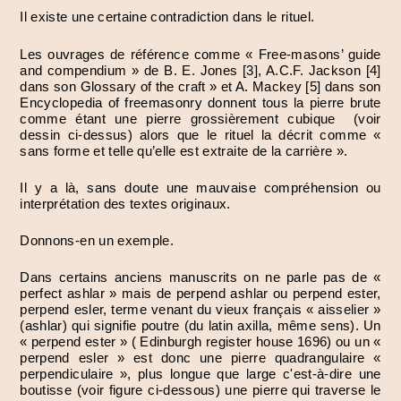
Il existe une certaine contradiction dans le rituel.
Les ouvrages de référence comme « Free-masons’ guide
and compendium » de B. E. Jones [3], A.C.F. Jackson [4]
dans son Glossary of the craft » et A. Mackey [5] dans son
Encyclopedia of freemasonry donnent tous la pierre brute
comme étant une pierre grossièrement cubique (voir
dessin ci-dessus) alors que le rituel la décrit comme «
sans forme et telle qu’elle est extraite de la carrière ».
Il y a là, sans doute une mauvaise compréhension ou
interprétation des textes originaux.
Donnons-en un exemple.
Dans certains anciens manuscrits on ne parle pas de «
perfect ashlar » mais de perpend ashlar ou perpend ester,
perpend esler, terme venant du vieux français « aisselier »
(ashlar) qui signifie poutre (du latin axilla, même sens). Un
« perpend ester » ( Edinburgh register house 1696) ou un «
perpend esler » est donc une pierre quadrangulaire «
perpendiculaire », plus longue que large c'est-à-dire une
boutisse (voir figure ci-dessous) une pierre qui traverse le