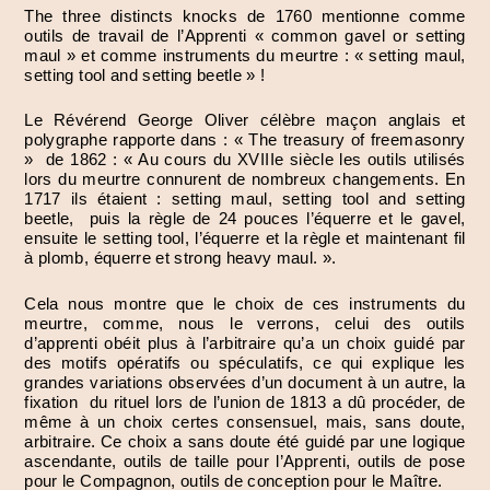
The three distincts knocks de 1760 mentionne comme
outils de travail de l’Apprenti « common gavel or setting
maul » et comme instruments du meurtre : « setting maul,
setting tool and setting beetle » !
Le Révérend George Oliver célèbre maçon anglais et
polygraphe rapporte dans : « The treasury of freemasonry
» de 1862 : « Au cours du XVIIIe siècle les outils utilisés
lors du meurtre connurent de nombreux changements. En
1717 ils étaient : setting maul, setting tool and setting
beetle, puis la règle de 24 pouces l’équerre et le gavel,
ensuite le setting tool, l’équerre et la règle et maintenant fil
à plomb, équerre et strong heavy maul. ».
Cela nous montre que le choix de ces instruments du
meurtre, comme, nous le verrons, celui des outils
d’apprenti obéit plus à l’arbitraire qu’a un choix guidé par
des motifs opératifs ou spéculatifs, ce qui explique les
grandes variations observées d’un document à un autre, la
fixation du rituel lors de l’union de 1813 a dû procéder, de
même à un choix certes consensuel, mais, sans doute,
arbitraire. Ce choix a sans doute été guidé par une logique
ascendante, outils de taille pour l’Apprenti, outils de pose
pour le Compagnon, outils de conception pour le Maître.