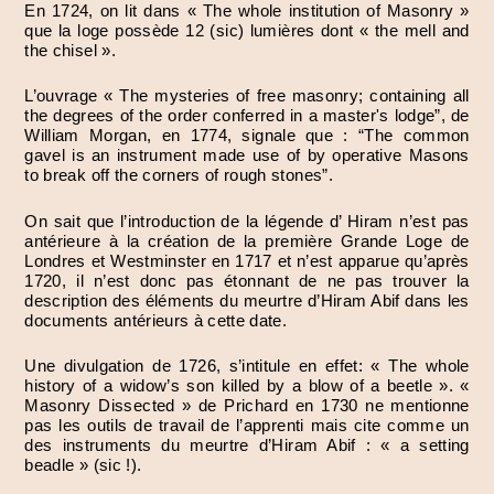
En 1724, on lit dans « The whole institution of Masonry »
que la loge possède 12 (sic) lumières dont « the mell and
the chisel ».
L’ouvrage « The mysteries of free masonry; containing all
the degrees of the order conferred in a master's lodge”, de
William Morgan, en 1774, signale que : “The common
gavel is an instrument made use of by operative Masons
to break off the corners of rough stones”.
On sait que l’introduction de la légende d’ Hiram n’est pas
antérieure à la création de la première Grande Loge de
Londres et Westminster en 1717 et n’est apparue qu’après
1720, il n’est donc pas étonnant de ne pas trouver la
description des éléments du meurtre d’Hiram Abif dans les
documents antérieurs à cette date.
Une divulgation de 1726, s’intitule en effet: « The whole
history of a widow’s son killed by a blow of a beetle ». «
Masonry Dissected » de Prichard en 1730 ne mentionne
pas les outils de travail de l’apprenti mais cite comme un
des instruments du meurtre d’Hiram Abif : « a setting
beadle » (sic !).