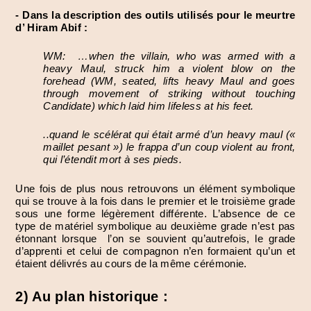
- Dans la description des outils utilisés pour le meurtre
d’ Hiram Abif :
WM: …when the villain, who was armed with a
heavy Maul, struck him a violent blow on the
forehead (WM, seated, lifts heavy Maul and goes
through movement of striking without touching
Candidate) which laid him lifeless at his feet.
..quand le scélérat qui était armé d’un heavy maul («
maillet pesant ») le frappa d’un coup violent au front,
qui l’étendit mort à ses pieds.
Une fois de plus nous retrouvons un élément symbolique
qui se trouve à la fois dans le premier et le troisième grade
sous une forme légèrement différente. L’absence de ce
type de matériel symbolique au deuxième grade n’est pas
étonnant lorsque l’on se souvient qu’autrefois, le grade
d’apprenti et celui de compagnon n’en formaient qu’un et
étaient délivrés au cours de la même cérémonie.
2) Au plan historique :