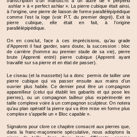
transcription d’un manuscrit à un autre de « perpend
ashlar » à « perfect ashlar ». La pierre cubique était ainsi,
à l’origine, une pierre de liaison de forme parallélépipédique
comme l’est la loge (voir P.T. du premier degré). Exit la
pierre cubique, elle était en fait, à l’origine
parallélépipédique.
On en conclut, face à ces imprécisions, qu’au grade
d’Apprenti il faut garder, sans doute, la succession : bloc
de carrière (homme au premier stade de sa vie), pierre
brute (Apprenti entré) pierre cubique (Apprenti ayant
travaillé sur sa pierre et en état de passer).
Le ciseau (et la massette) lui a donc permis de tailler une
pierre cubique qui va passer ensuite aux mains d’un
ouvrier plus habile. Ce dernier peut être un compagnon
appareilleur (celui qui établit les gabarits et qui pose les
pierres), ou un compagnon tailleur plus expérimenté en
taille complexe voire à un compagnon sculpteur. On notera
qu’au plan opératif la pierre qui va être mise en forme plus
complexe s’appelle un « Bloc capable ».
Signalons pour clore ce chapitre consacré aux pierres que,
dans la franc-maçonnerie spéculative, nous adoptons la