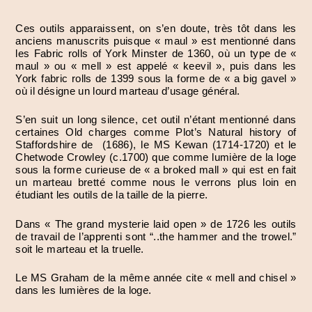
Ces outils apparaissent, on s’en doute, très tôt dans les
anciens manuscrits puisque « maul » est mentionné dans
les Fabric rolls of York Minster de 1360, où un type de «
maul » ou « mell » est appelé « keevil », puis dans les
York fabric rolls de 1399 sous la forme de « a big gavel »
où il désigne un lourd marteau d’usage général.
S’en suit un long silence, cet outil n’étant mentionné dans
certaines Old charges comme Plot’s Natural history of
Staffordshire de (1686), le MS Kewan (1714-1720) et le
Chetwode Crowley (c.1700) que comme lumière de la loge
sous la forme curieuse de « a broked mall » qui est en fait
un marteau bretté comme nous le verrons plus loin en
étudiant les outils de la taille de la pierre.
Dans « The grand mysterie laid open » de 1726 les outils
de travail de l’apprenti sont “..the hammer and the trowel.”
soit le marteau et la truelle.
Le MS Graham de la même année cite « mell and chisel »
dans les lumières de la loge.