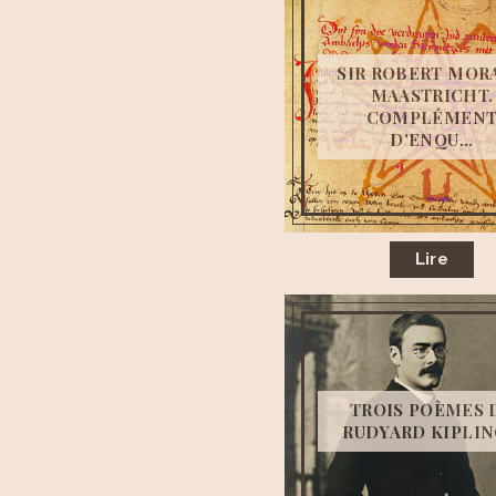
SIR ROBERT MORA
MAASTRICHT.
COMPLÉMEN
D'ENQU...
Lire
TROIS POÈMES 
RUDYARD KIPLING