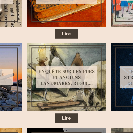
Lire
ENQUÊTE SUR LES PURS
CE
ET ANCIENS
STR
LANDMARKS, RÉGUL...
DI
Lire