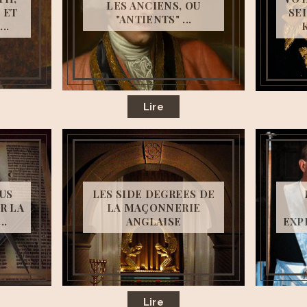
LES ANCIENS, OU
 ET
SE
"ANTIENTS" ...
..
Lire
US
LES SIDE DEGREES DE
R LA
LA MAÇONNERIE
..
ANGLAISE
EXPL
Lire