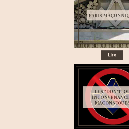
PARIS MAÇONNI
Lire
LES "DON'T' O
INCONVENANC
MAÇONNIQUE