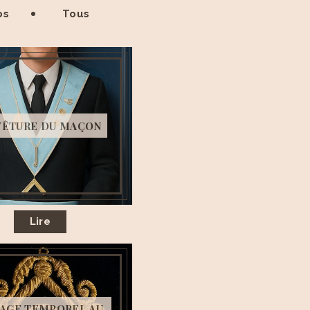
os
Tous
VÊTURE DU MAÇON
Lire
AGE TEMPOREL AU