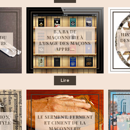
B.A.BA DE
HIS
 DU
MAÇONNERIE À
DES
TRE
L'USAGE DES MAÇONS
APPRE...
Lire
ION,
LE SERMENT, FERMENT
L
STYLE
ET CIMENT DE LA
MAÇONNERIE