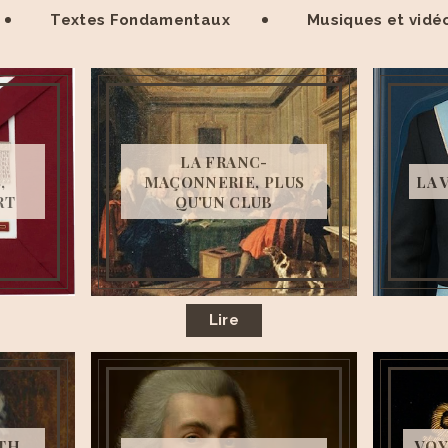
Textes Fondamentaux
Musiques et vidé
LA FRANC-
,
MAÇONNERIE, PLUS
LA 
RT
QU'UN CLUB
Lire
TH,
VOY