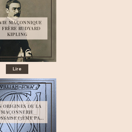
 VIE MAÇONNIQUE
 FRÈRE RUDYARD
KIPLING
Lire
S ORIGINES DE LA
MAÇONNERIE
SSAISE (3ÈME PA...