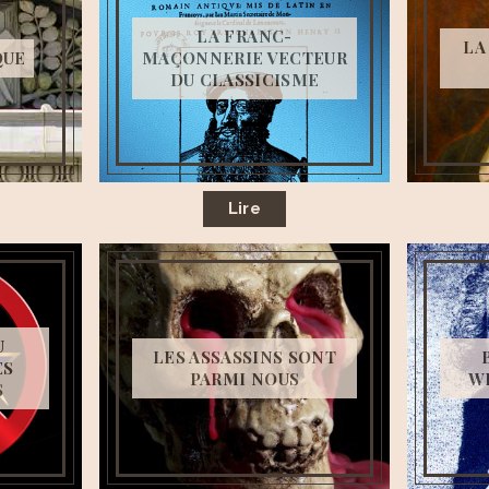
LA FRANC-
LA
QUE
MAÇONNERIE VECTEUR
DU CLASSICISME
Lire
U
LES ASSASSINS SONT
ES
PARMI NOUS
W
S