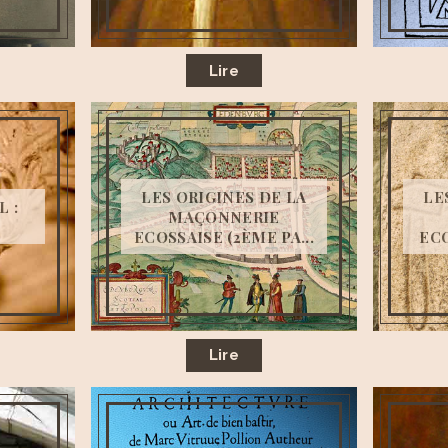
Lire
LES ORIGINES DE LA
LE
 :
MAÇONNERIE
ECOSSAISE (2ÈME PA...
ECO
Lire