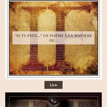
"SI TU PEUX...", UN POÊME À LA MANIÈRE
DE...
Lire